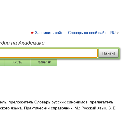
Запомнить сайт
Словарь на свой сайт
RU
едии на Академике
Найти!
Книги
Игры ⚽
ель, преложитель Словарь русских синонимов. прелагатель
ого языка. Практический справочник. М.: Русский язык. З. Е.