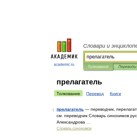
Словари и энциклоп
academic.ru
Толкования
Переводы
прелагатель
Толкование
Перевод
Книги
прелагатель
— переводчик, перелагат
1
см. переводчик Словарь синонимов русск
Александрова …
Словарь синонимов