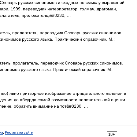
. Словарь русских синонимов и сходных по смыслу выражений.
овари, 1999. переводчик интерпретатор, толмач, драгоман,
релагатель, преложитель,&#8230; …
тель, прелагатель, переводчик Словарь русских синонимов.
инонимов русского языка. Практический справочник. М.:
тель, пролагатель, переводчик Словарь русских синонимов.
инонимов русского языка. Практический справочник. М.:
ство) явно притворное изображение отрицательного явления в
едения до абсурда самой возможности положительной оценки
ление, обратить внимание на тот&#8230; …
ка
,
Реклама на сайте
18+