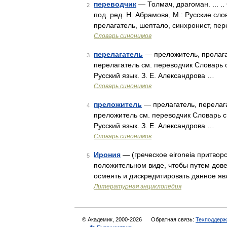
переводчик
— Толмач, драгоман. ... .
2
под. ред. Н. Абрамова, М.: Русские сл
прелагатель, шептало, синхронист, пе
Словарь синонимов
перелагатель
— преложитель, пролага
3
перелагатель см. переводчик Словарь с
Русский язык. З. Е. Александрова …
Словарь синонимов
преложитель
— прелагатель, перелага
4
преложитель см. переводчик Словарь с
Русский язык. З. Е. Александрова …
Словарь синонимов
Ирония
— (греческое eironeia притвор
5
положительном виде, чтобы путем дов
осмеять и дискредитировать данное яв
Литературная энциклопедия
© Академик, 2000-2026
Обратная связь:
Техподдерж