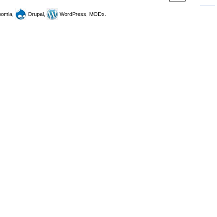
omla,
Drupal,
WordPress, MODx.